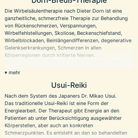
Dorn-Breuß-Therapie
Friedrich Samuel Hahnemann (1755 – 1843) ist diese
Die Wirbelsäulentherapie nach Dieter Dorn ist eine
Therapie seit über 200 Jahren erfolgreich und
ganzheitliche, schmerzfreie Therapie zur Behandlung
kostengünstig am Patienten wirksam. Die Wirkung der
von Rückenschmerzen, Verspannungen,
Homöopathie basiert auf folgenden Prinzipien:
Wirbelfehlstellungen, Skoliose, Beckenschiefstand,
Ähnlichkeitsgesetz
Wirbelblockaden, Beinlängendifferenzen, degenerative
Arzneipotenzierung
Gelenkserkrankungen, Schmerzen in allen
Prüfung am gesunden Menschen
Körperregionen durch irritierte Nerven.
Durch sanftes Drücken auf die Dornfortsätze und
Bei mehreren Selbstversuchen mit Chinarinde, eine
Querfortsätze der Wirbelkörper werden diese in die
▾ mehr
gebräuchliche Arznei bei Malaria um 1790, prüfte
richtige Position gebracht. Dadurch können sich
Hahnemann durch Einnahme die Wirksamkeit der
Usui-Reiki
Muskeln und Sehnen entspannen und die Schmerzen
Substanz. Er stellte wiederholt fest, dass sie bei ihm,
verschwinden.
der er gesund war, genau die Symptome erzeugte, wie
Nach dem System des Japaners Dr. Mikao Usui.
sie bei Malaria auftreten! Daraus schlussfolgerte er,
Das traditionelle Usui-Reiki ist eine Form der
Massage nach Rudolf Breuss
dass eine Arznei dann für einen Kranken passend ist,
Energiearbeit. Der Therapeut gibt Energie an den
Die Massage nach Breuss ist ein wohltuende und
wenn sie beim Gesunden Zeichen erzeugen kann, die
Patienten ab unter Berücksichtigung ausgewählter
ausgleichende Behandlung des Rückens. Durch stetes,
denen ähnlich sind, an welchen ein Kranker leidet.
Körperstellen, aber auch an konkreten
sanftes Wiederholen einzelner Griffe wird eine
Hiervon leitet sich das Ähnlichkeitsgesetz „Similia
Schmerzpunkten. Es entsteht an den so behandelten